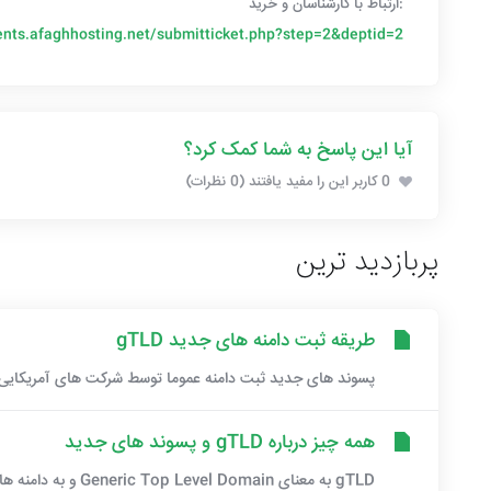
:ارتباط با کارشناسان و خرید
ients.afaghhosting.net/submitticket.php?step=2&deptid=2
آیا این پاسخ به شما کمک کرد؟
0 کاربر این را مفید یافتند (0 نظرات)
پربازدید ترین
طریقه ثبت دامنه های جدید gTLD
پسوند های جدید ثبت دامنه عموما توسط شرکت های آمریکایی ثب
همه چیز درباره gTLD و پسوند های جدید
gTLD به معنای Generic Top Level Domain و به دامنه های سطح بالا اطلاق میشود.دامنه های نام آشنای...